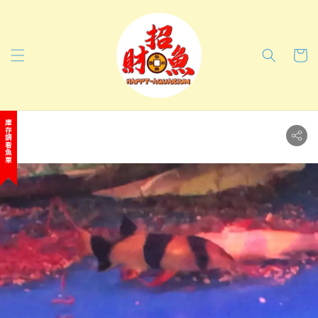
庫存請看魚單