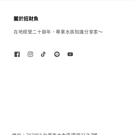
關於招財魚
在地經營二十餘年，專業水族知識分享家～
地址：742003 台南市大內區環湖22之7號