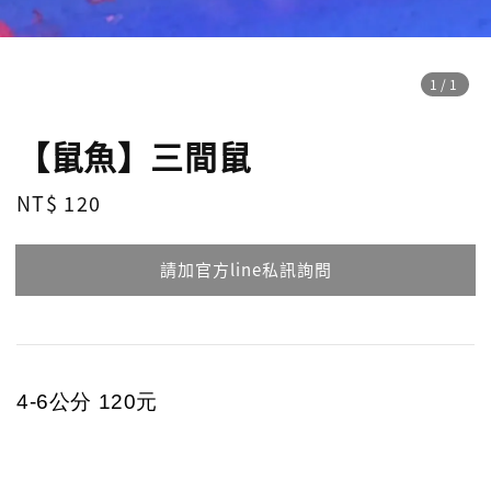
1
/1
【鼠魚】三間鼠
Regular
NT$ 120
請點擊右下角綠色點，私訊詢問
price
請加官方line私訊詢問
4-6公分 120元