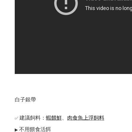
白子銀帶  
建議飼料：
蝦餵鮮
、
肉食魚上浮飼料
✅
不用餵食活餌
▶