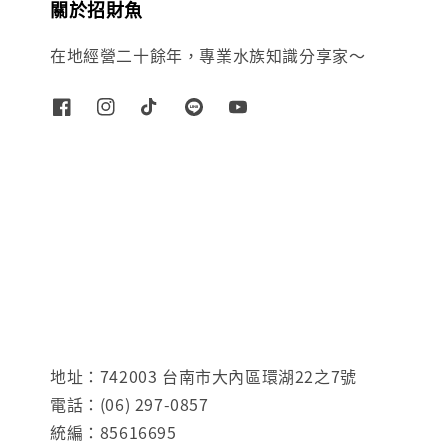
關於招財魚
在地經營二十餘年，專業水族知識分享家～
地址：742003 台南市大內區環湖22之7號
電話：(06) 297-0857
統編：85616695