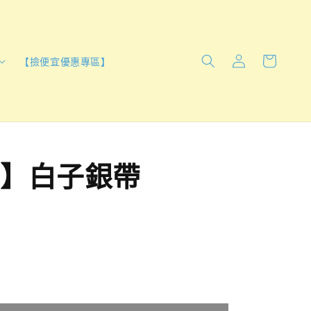
【撿便宜優惠專區】
】白子銀帶