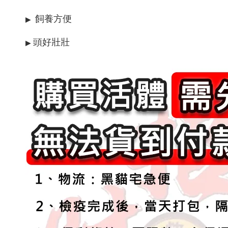
飼養方便
▶
頭好壯壯
▶