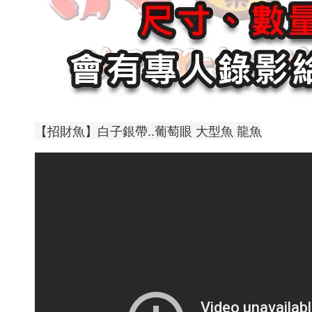
【招財魚】白子銀帶..葡萄眼 大型魚 龍魚