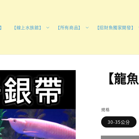
】
【線上水族館】
【所有商品】
【招財魚獨家開發】
【龍魚
規格
30-35公分