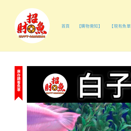
首頁
【購物需知】
【現有魚單
庫存請看魚單