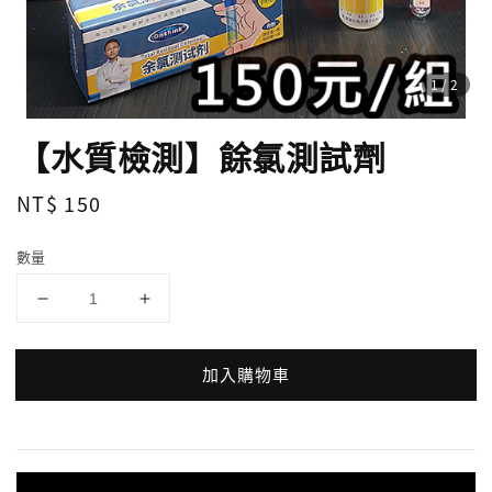
1
/2
【水質檢測】餘氯測試劑
Regular
NT$ 150
price
數量
加入購物車