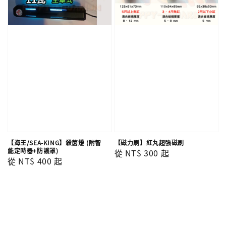
【海王/SEA-KING】殺菌燈 (附智
【磁力刷】紅丸超強磁刷
能定時器+防護罩)
Regular
從
NT$ 300
起
Regular
從
NT$ 400
起
price
price