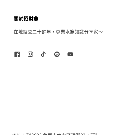
關於招財魚
在地經營二十餘年，專業水族知識分享家～
地址：742003 台南市大內區環湖22之7號