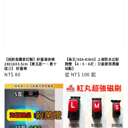
【招財魚獨家訂製】好菌滴流棉
【海王/SEA-KING】上部防水幻彩
28X16X3.5cm【買五送一、買十
跨燈 【4、5、6尺：只能寄到黑貓
送三】 好菌棉
站點】
Regular
NT$ 80
Regular
從
NT$ 100
起
price
price