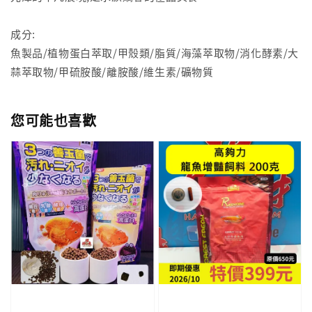
成分:
魚製品/植物蛋白萃取/甲殼類/脂質/海藻萃取物/消化酵素/大
蒜萃取物/甲硫胺酸/離胺酸/維生素/礦物質
您可能也喜歡