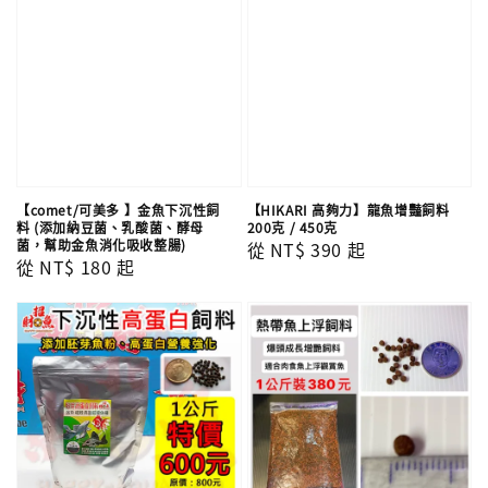
【comet/可美多 】金魚下沉性飼
【HIKARI 高夠力】龍魚增豔飼料
料 (添加納豆菌、乳酸菌、酵母
200克 / 450克
菌，幫助金魚消化吸收整腸)
Regular
從
NT$ 390
起
Regular
從
NT$ 180
起
price
price