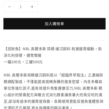
加入購物車
【招財魚】NBL 高爾多斯 蒜精 緩沉飼料 刺激腸胃蠕動，助
消化利排便，健胃整腸
一罐200元，三罐500元
NBL 高爾多斯蒜精緩沉飼料是以「超臨界萃取法」之濃縮蒜
精調配製成，不僅能提高挑嘴魚種的進食慾望，內含多種高
單位免強化因子,能有效提升魚隻健康活力,NBL 高爾多斯 精
心設計的營養配方與複合式消化酵素讓食量大的魚兒吃的滿
足,卻沒有過多的腸胃道負擔，長期使用更能促進魚隻體態與
光澤的不凡展現,是水族嬌客的極品美食。