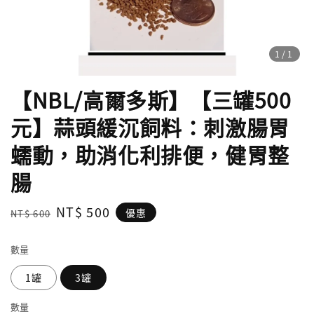
1
/1
【NBL/高爾多斯】【三罐500
元】蒜頭緩沉飼料：刺激腸胃
蠕動，助消化利排便，健胃整
腸
Regular
Sale
NT$ 500
優惠
NT$ 600
price
price
數量
1罐
3罐
數量