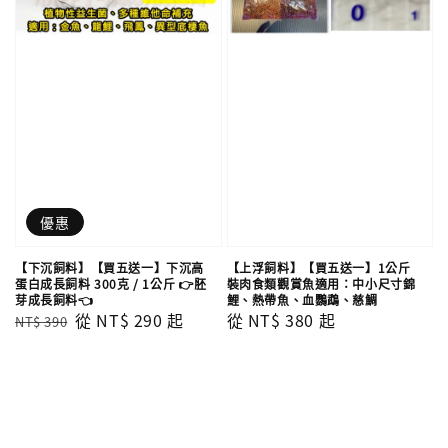
優惠
【下沉飼料】【買五送一】下沉高
【上浮飼料】【買五送一】1公斤
蛋白成長飼料 300克 / 1公斤 👉胚
裝肉食類觀賞魚適用：中小尺寸錦
芽成長飼料👈
鯉、熱帶魚、血鸚鵡、慈鯛
Regular
Sale
從
NT$ 290
起
Regular
從
NT$ 380
起
NT$ 390
price
price
price