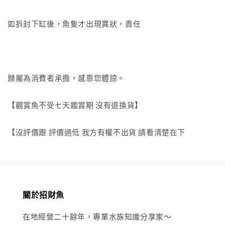
如拆封下缸後，魚隻才出現異狀，責任
歸屬為消費者承擔，感恩您體諒。
【觀賞魚不受七天鑑賞期 沒有退換貨】
【沒評價跟 評價過低 我方有權不出貨 請看清楚在下
關於招財魚
在地經營二十餘年，專業水族知識分享家～