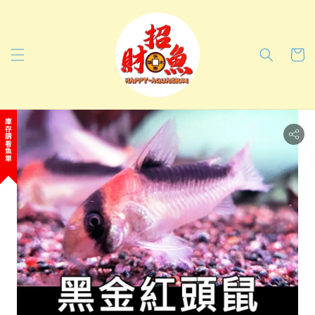
庫存請看魚單