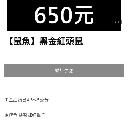
1
/2
【鼠魚】黑金紅頭鼠
暫無供應
黑金紅頭鼠4.5～5公分
底棲魚 撿殘餌好幫手