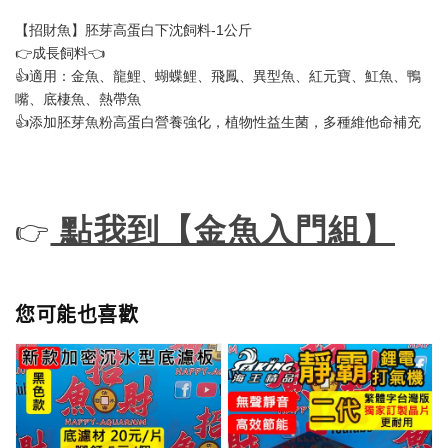
【招財魚】胚芽高蛋白下沈飼料-1公斤
👉成長飼料👈
👍適用：金魚、龍鯉、蝴蝶鯉、飛鳳、異型魚、紅元寶、魟魚、鴨
嘴、底棲魚、熱帶魚
👍添加胚芽魚粉高蛋白營養強化，植物性益生菌，多種維他命補充
點我到【金魚入門組】
👉
您可能也喜歡