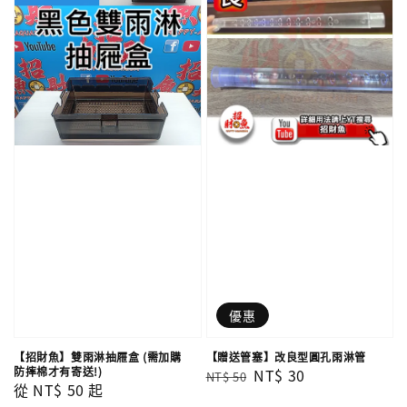
優惠
【招財魚】雙雨淋抽屜盒 (需加購
【贈送管塞】改良型圓孔雨淋管
防摔棉才有寄送!)
Regular
Sale
NT$ 30
NT$ 50
Regular
從
NT$ 50
起
price
price