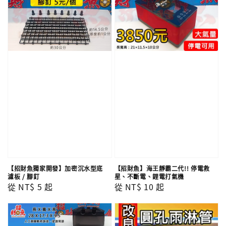
【招財魚獨家開發】加密沉水型底
【招財魚】海王靜霸二代!! 停電救
濾板 / 腳釘
星、不斷電、鋰電打氣機
Regular
從
NT$ 5
起
Regular
從
NT$ 10
起
price
price