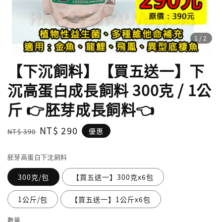
1
/2
【下沉飼料】【買五送一】下
沉高蛋白成長飼料 300克 / 1公
斤 👉胚芽成長飼料👈
Regular
Sale
NT$ 290
優惠
NT$ 390
price
price
胚芽高蛋白下沈飼料
300克/包
【買五送一】300克x6包
1公斤/包
【買五送一】1公斤x6包
數量