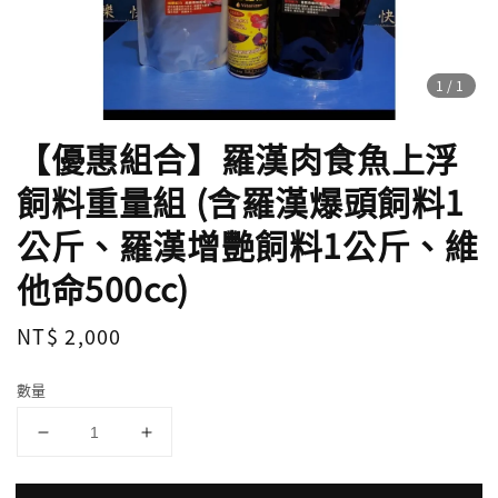
1
/1
【優惠組合】羅漢肉食魚上浮
飼料重量組 (含羅漢爆頭飼料1
公斤、羅漢增艷飼料1公斤、維
他命500cc)
Regular
NT$ 2,000
price
數量