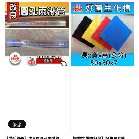
優惠
【贈送管塞】改良型圓孔雨淋管
【招財魚獨家訂製】好菌生化棉