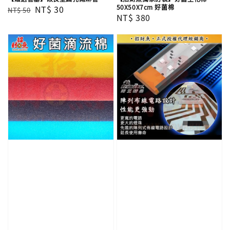
50X50X7cm 好菌棉
Regular
Sale
NT$ 30
NT$ 50
Regular
NT$ 380
price
price
price