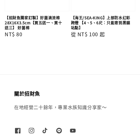
【招財魚獨家訂製】好菌滴流棉
【海王/SEA-KING】上部防水幻彩
28X16X3.5cm【買五送一、買十
跨燈 【4、5、6尺：只能寄到黑貓
送三】 好菌棉
站點】
Regular
NT$ 80
Regular
從
NT$ 100
起
price
price
關於招財魚
在地經營二十餘年，專業水族知識分享家～