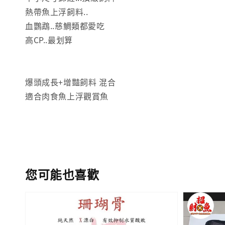
熱帶魚上浮飼料..
血鸚鵡..慈鯛類都愛吃
高CP..最划算
爆頭成長+增豔飼料 混合
適合肉食魚上浮觀賞魚
您可能也喜歡