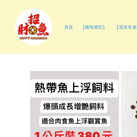
首頁
【購物需知】
【現有魚單