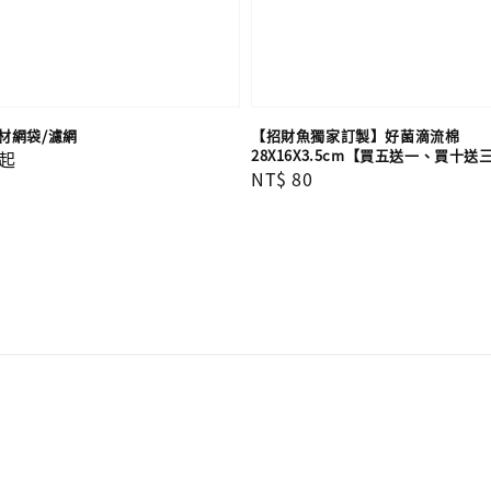
材網袋/濾網
【招財魚獨家訂製】好菌滴流棉
28X16X3.5cm【買五送一、買十送
起
Regular
NT$ 80
price