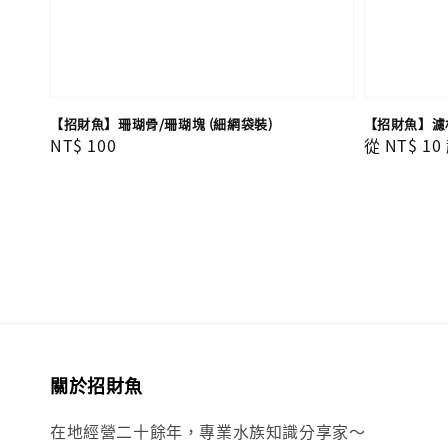
【招財魚】珊瑚骨/珊瑚塊 (細網袋裝)
【招財魚】濾
Regular
NT$ 100
Regular
從
NT$ 10
price
price
關於招財魚
在地經營二十餘年，專業水族知識分享家～