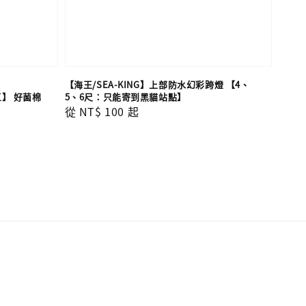
【海王/SEA-KING】上部防水幻彩跨燈 【4、
三】 好菌棉
5、6尺：只能寄到黑貓站點】
Regular
從
NT$ 100
起
price