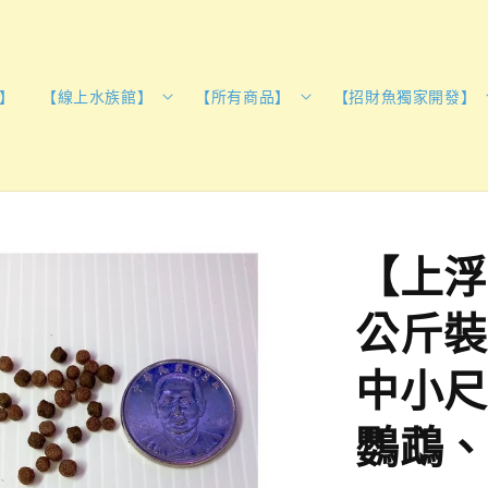
】
【線上水族館】
【所有商品】
【招財魚獨家開發】
【上浮
公斤裝
中小尺
鸚鵡、