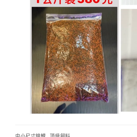
中小尺寸錦鯉...頂級飼料