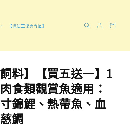
【撿便宜優惠專區】
飼料】【買五送一】1
肉食類觀賞魚適用：
寸錦鯉、熱帶魚、血
慈鯛