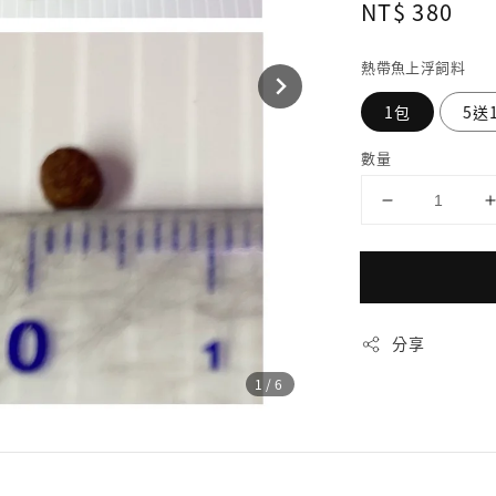
Regular
NT$ 380
price
熱帶魚上浮飼料
1包
5送
數量
分享
1
/6