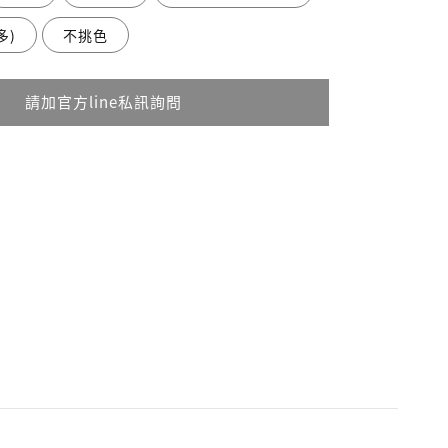
多)
不挑色
請加官方line私訊詢問