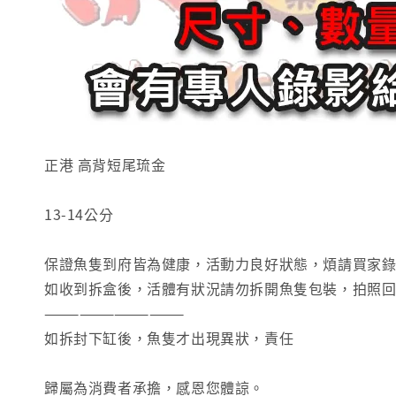
正港 高背短尾琉金
13-14公分
保證魚隻到府皆為健康，活動力良好狀態，煩請買家
如收到拆盒後，活體有狀況請勿拆開魚隻包裝，拍照回
————————————
如拆封下缸後，魚隻才出現異狀，責任
歸屬為消費者承擔，感恩您體諒。