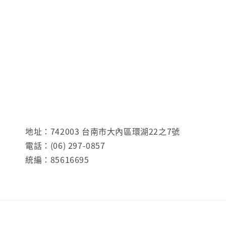
地址：742003 台南市大內區環湖22之7號
電話：(06) 297-0857
統編：85616695