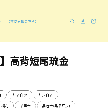
【撿便宜優惠專區】
】高背短尾琉金
請點擊右下角綠色點，私訊詢問
白
紅多白少
紅少白多
櫻花
茶黑金
黑包金(黑多紅少)