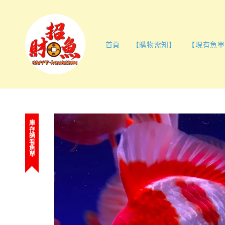
首頁
【購物需知】
【現有魚單
庫存請看魚單