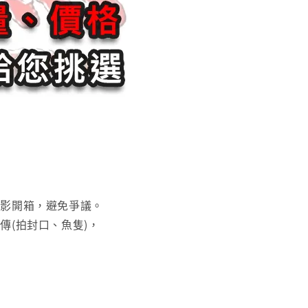
錄影開箱，避免爭議。
傳(拍封口、魚隻)，