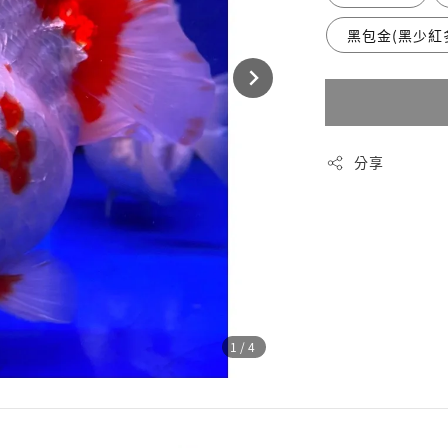
黑包金(黑少紅
分享
1
/4