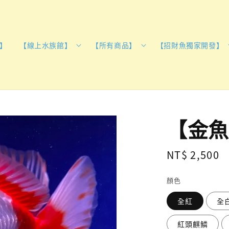
】
【線上水族館】
【所有商品】
【招財魚獨家開發】
【金魚
Regular
NT$ 2,500
price
顏色
全紅
全
紅頭麒鱗