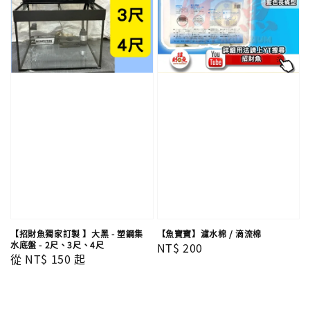
【招財魚獨家訂製 】大黑 - 塑鋼集
【魚寶寶】濾水棉 / 滴流棉
水底盤 - 2尺、3尺、4尺
Regular
NT$ 200
Regular
從
NT$ 150
起
price
price