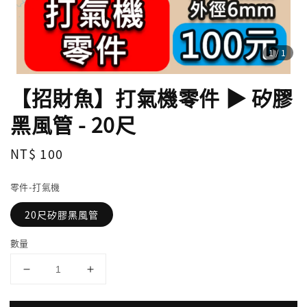
1
/1
【招財魚】打氣機零件 ▶ 矽膠
黑風管 - 20尺
Regular
NT$ 100
price
零件-打氣機
20尺矽膠黑風管
數量