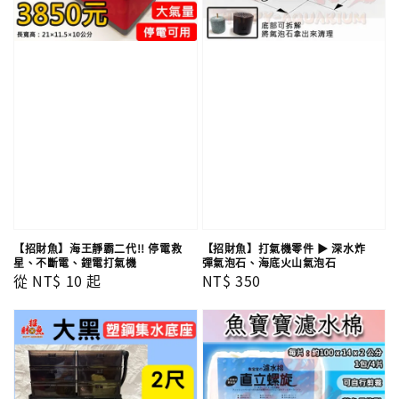
【招財魚】海王靜霸二代!! 停電救
【招財魚】打氣機零件 ▶ 深水炸
星、不斷電、鋰電打氣機
彈氣泡石、海底火山氣泡石
Regular
從
NT$ 10
起
Regular
NT$ 350
price
price