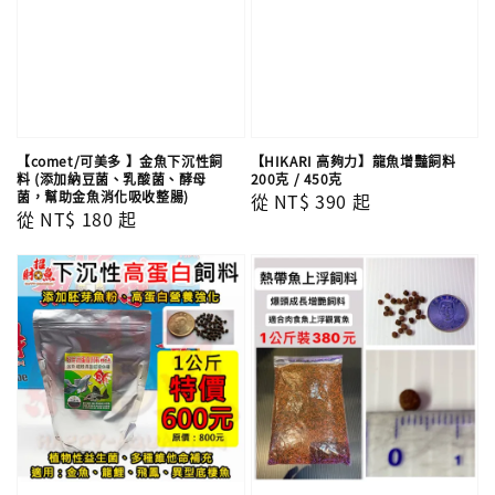
【comet/可美多 】金魚下沉性飼
【HIKARI 高夠力】龍魚增豔飼料
料 (添加納豆菌、乳酸菌、酵母
200克 / 450克
菌，幫助金魚消化吸收整腸)
Regular
從
NT$ 390
起
Regular
從
NT$ 180
起
price
price