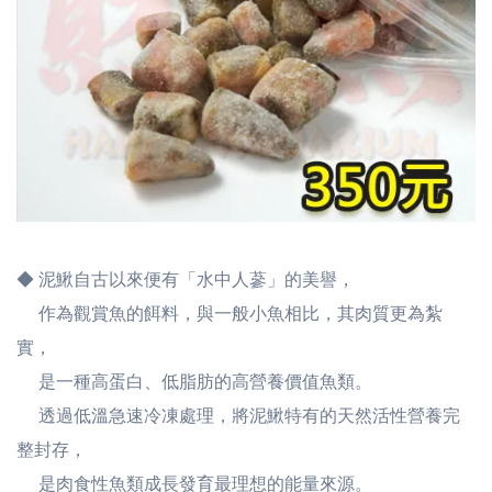
◆ 泥鰍自古以來便有「水中人蔘」的美譽，
作為觀賞魚的餌料，與一般小魚相比，其肉質更為紮
實，
是一種高蛋白、低脂肪的高營養價值魚類。
透過低溫急速冷凍處理，將泥鰍特有的天然活性營養完
整封存，
是肉食性魚類成長發育最理想的能量來源。