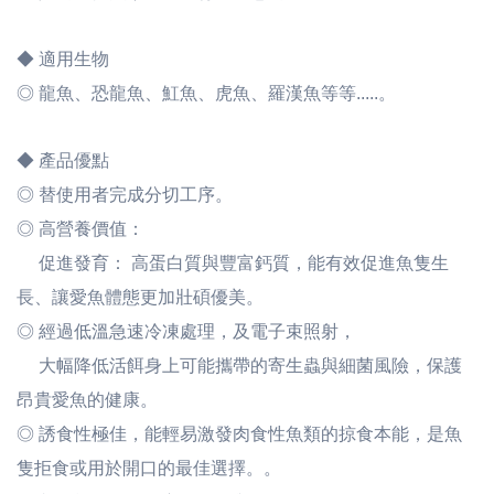
◆ 適用生物
◎ 龍魚、恐龍魚、魟魚、虎魚、羅漢魚等等.....。
◆ 產品優點
◎ 替使用者完成分切工序。
◎ 高營養價值：
促進發育： 高蛋白質與豐富鈣質，能有效促進魚隻生
長、讓愛魚體態更加壯碩優美。
◎ 經過低溫急速冷凍處理，及電子束照射，
大幅降低活餌身上可能攜帶的寄生蟲與細菌風險，保護
昂貴愛魚的健康。
◎ 誘食性極佳，能輕易激發肉食性魚類的掠食本能，是魚
隻拒食或用於開口的最佳選擇。。