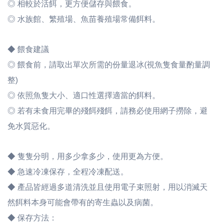
◎ 相較於活餌，更方便儲存與餵食。
◎ 水族館、繁殖場、魚苗養殖場常備餌料。
◆ 餵食建議
◎ 餵食前，請取出單次所需的份量退冰(視魚隻食量酌量調
整)
◎ 依照魚隻大小、適口性選擇適當的餌料。
◎ 若有未食用完畢的殘餌殘餌，請務必使用網子撈除，避
免水質惡化。
◆ 隻隻分明，用多少拿多少，使用更為方便。
◆ 急速冷凍保存，全程冷凍配送。
◆ 產品皆經過多道清洗並且使用電子束照射，用以消滅天
然餌料本身可能會帶有的寄生蟲以及病菌。
◆ 保存方法：