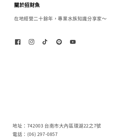
關於招財魚
在地經營二十餘年，專業水族知識分享家～
地址：742003 台南市大內區環湖22之7號
電話：(06) 297-0857