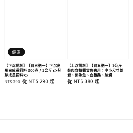
優惠
【下沉飼料】【買五送一】下沉高
【上浮飼料】【買五送一】1公斤
蛋白成長飼料 300克 / 1公斤 👉胚
裝肉食類觀賞魚適用：中小尺寸錦
芽成長飼料👈
鯉、熱帶魚、血鸚鵡、慈鯛
Regular
Sale
從
NT$ 290
起
Regular
從
NT$ 380
起
NT$ 390
price
price
price