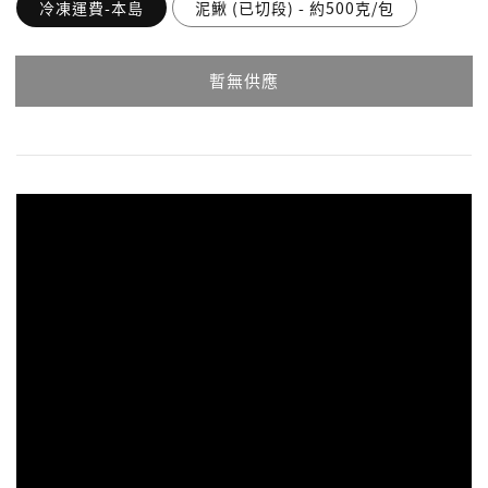
冷凍運費-本島
泥鰍 (已切段) - 約500克/包
暫無供應