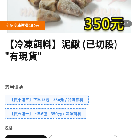
1
/3
宅配冷凍運費150元
【冷凍餌料】泥鰍 (已切段)
"有現貨"
適用優惠
【買十送三】下單13包 - 350元 / 冷凍餌料
【買五送一】下單6包 - 350元 / 冷凍餌料
規格