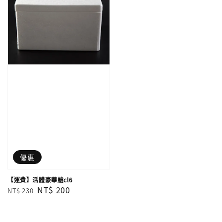
優惠
【運費】活體豪華艙cl6
Regular
Sale
NT$ 200
NT$ 230
price
price