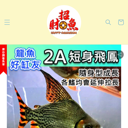
庫存請看魚單