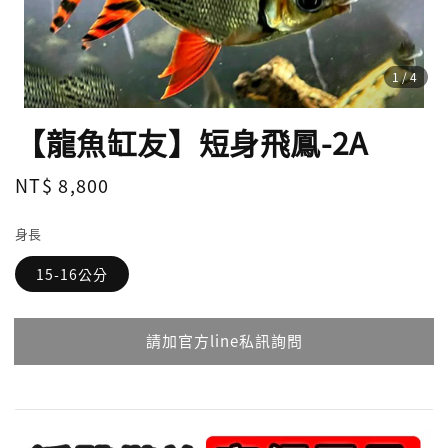
1
/4
【龍魚缸友】短身飛鳳-2A
Regular
NT$ 8,800
請點擊右下角綠色點，私訊詢問
price
身長
15-16公分
請加官方line私訊詢問