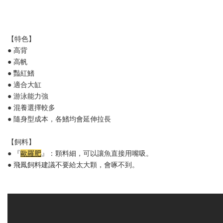
【特色】
● 高背
● 高帆
● 豔紅鰭
● 適合大缸
● 游泳能力強
● 混養選擇較多
● 隨身型成本，各鰭均會延伸拉長
【飼料】
● 『
歐羅肥
』：顆料細，可以讓魚直接用嘴吸。