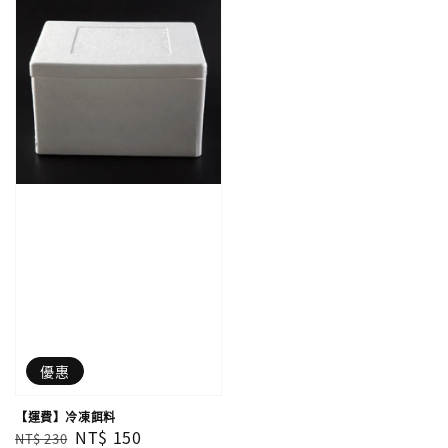
優惠
【運費】冷凍餌料
Regular
Sale
NT$ 150
NT$ 230