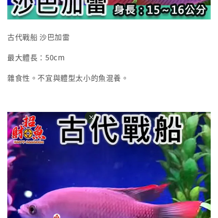
古代戰船 沙巴加雷
最大體長：50cm
雜食性。不宜與體型太小的魚混養。