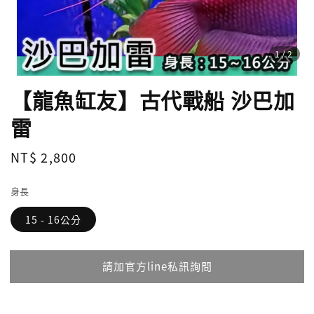
1
/2
【龍魚缸友】古代戰船 沙巴加
雷
Regular
NT$ 2,800
請點擊右下角綠色點，私訊詢問
price
身長
15 - 16公分
請加官方line私訊詢問