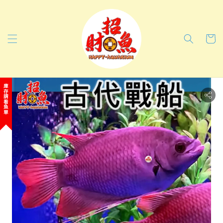
庫存請看魚單