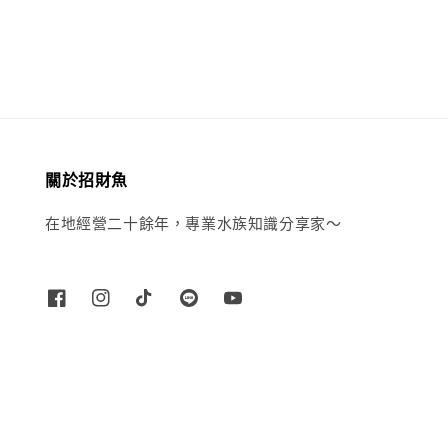
price
price
關於招財魚
在地經營二十餘年，專業水族知識分享家～